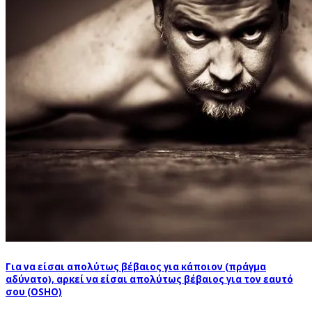
Για να είσαι απολύτως βέβαιος για κάποιον (πράγμα
αδύνατο), αρκεί να είσαι απολύτως βέβαιος για τον εαυτό
σου (OSHO)