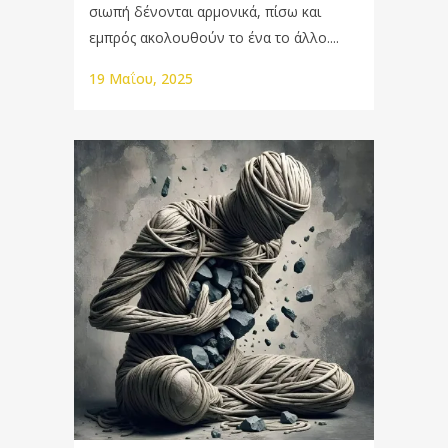
σιωπή δένονται αρµονικά, πίσω και
εµπρός ακολουθούν το ένα το άλλο....
19 Μαΐου, 2025