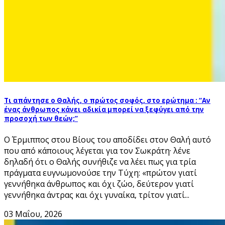
Τι απάντησε ο Θαλής, ο πρώτος σοφός, στο ερώτημα : “Αν
ένας άνθρωπος κάνει αδικία μπορεί να ξεφύγει από την
προσοχή των θεών;”
Ο Έρμιππος στου Βίους του αποδίδει στον Θαλή αυτό
που από κάποιους λέγεται για τον Σωκράτη· λένε
δηλαδή ότι ο Θαλής συνήθιζε να λέει πως για τρία
πράγματα ευγνωμονούσε την Τύχη: «πρώτον γιατί
γεννήθηκα άνθρωπος και όχι ζώο, δεύτερον γιατί
γεννήθηκα άντρας και όχι γυναίκα, τρίτον γιατί...
03 Μαΐου, 2026