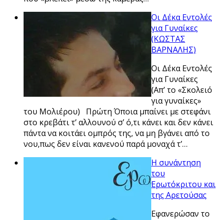
Οι Δέκα Εντολές
για Γυναίκες
(ΚΩΣΤΑΣ
ΒΑΡΝΑΛΗΣ)
Οι Δέκα Εντολές
για Γυναίκες
(Απ’ το «Σκολειό
για γυναίκες»
του Μολιέρου) Πρώτη Όποια μπαίνει με στεφάνι
στο κρεβάτι τ’ αλλουνού σ’ ό,τι κάνει και δεν κάνει
πάντα να κοιτάει ομπρός της, να μη βγάνει από το
νου,πως δεν είναι κανενού παρά μοναχά τ’…
Η συνάντηση
του
Ερωτόκριτου και
της Αρετούσας
Εφανερώσαν το