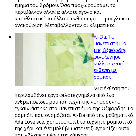
τμήμα του δρόμου. Όσο προχωρούσαμε, το
περιβάλλον άλλαζε: άλλοτε άγονο και
καταθλιπτικό, κι άλλοτε ανθόσπαρτο – μια γλυκιά
ανακούφιση. Μεταβάλλονταν οι κλιματικές…
Ai-Da: Το
Πανεπιστήμιο
της Οξφόρδης
φιλοξένησε
καλλιτεχνική
έκθεση με
ρομπότ
Μία έκθεση που
περιλαμβάνει έργα φιλοτεχνημένα από ένα
ανθρωποειδές ρομπότ τεχνητής νοημοσύνης
εγκαινιάστηκε στο Πανεπιστήμιο της Οξφόρδης Το
ρομπότ, που ονομάζεται Ai-Da από την μαθηματικό
Ada Lovelace, χρησιμοποιεί το τεχνητό ρομποτικό
της χέρι και ένα μολύβι ώστε να ζωγραφίζει αυτά
που «βλέπει» μέσω της κάμερας…