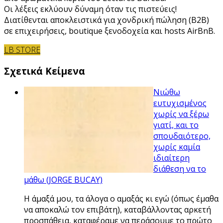
Οι λέξεις εκλύουν δύναμη όταν τις πιστεύεις!
Διατίθενται αποκλειστικά για χονδρική πώληση (B2B)
σε επιχειρήσεις, boutique ξενοδοχεία και hosts AirBnB.
LB STORE
Σχετικά Κείμενα
Νιώθω
ευτυχισμένος
χωρίς να ξέρω
γιατί, και το
σπουδαιότερο,
χωρίς καμία
ιδιαίτερη
διάθεση να το
μάθω (JORGE BUCAY)
Η άμαξά μου, τα άλογα ο αμαξάς κι εγώ (όπως έμαθα
να αποκαλώ τον επιβάτη), καταβάλλοντας αρκετή
προσπάθεια, καταφέραμε να περάσουμε το πρώτο