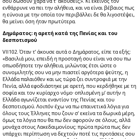
σου δώσουν χαρά να τ’ ακούσεις;». Κι εκείνος τον
ενθάρρυνε να πει την αλήθεια, και να είναι βέβαιος πως
η εύνοια με την οποία τον περιβάλλει δε θα λιγοστέψει,
θα μείνει όση ήταν πρωτύτερα.
Δημάρατος: η αρετή κατά της Πενίας και του
δεσποτισμού
VII102. Όταν τ’ άκουσε αυτά ο Δημάρατος, είπε τα εξής:
«Βασιλιά μου, επειδή η προσταγή σου είναι να σου πω
οπωσδήποτε την αλήθεια, μιλώντας έτσι ώστε ο
συνομιλητής σου να μην πιαστεί αργότερα ψεύτης, η
Ελλάδα παλαιόθεν και ως τώρα ζει συντροφιά με την
Πενία, αλλά εφοδιάστηκε με αρετή, που κερδήθηκε με τη
σοφία και τον κυρίαρχο νόμο· οπλισμένη μ’ αυτήν η
Ελλάδα αγωνίζεται εναντίον της Πενίας και του
δεσποτισμού. Λοιπόν έχω να πω επαινετικά λόγια για
όλους τους Έλληνες που ζουν σ’ εκείνα τα δωρικά μέρη,
όμως τα λόγια που θα πω δεν αφορούν σε όλους, αλλά
μονάχα στους Λακεδαιμονίους: πρώτα πρώτα πως δεν
υπάρχει περίπτωση να δεχτούν ποτέ τις προτάσεις σου