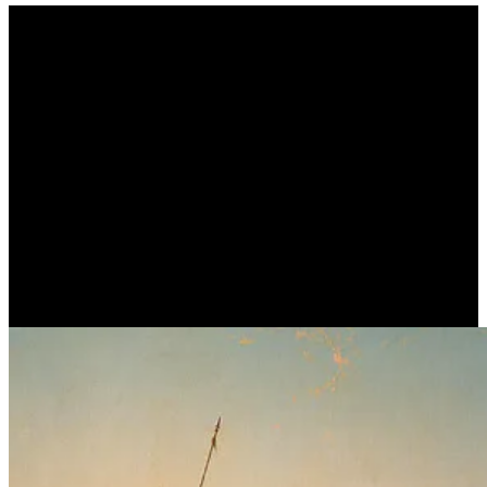
Δημάρατος προς Ξέρξη :
«Βασιλιά μου, να σου πω
την αλήθεια ή λόγια που
θα σου δώσουν χαρά να τ’
ακούσεις;» (ΗΡΟΔΟΤΟΣ)