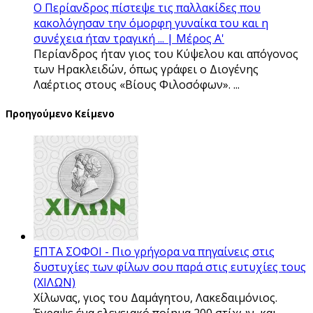
Ο Περίανδρος πίστεψε τις παλλακίδες που
κακολόγησαν την όμορφη γυναίκα του και η
συνέχεια ήταν τραγική ... | Μέρος Α'
Περίανδρος ήταν γιος του Κύψελου και απόγονος
των Ηρακλειδών, όπως γράφει ο Διογένης
Λαέρτιος στους «Βίους Φιλοσόφων». ...
Προηγούμενο Κείμενο
ΕΠΤΑ ΣΟΦΟΙ - Πιο γρήγορα να πηγαίνεις στις
δυστυχίες των φίλων σου παρά στις ευτυχίες τους
(ΧΙΛΩΝ)
Χίλωνας, γιος του Δαμάγητου, Λακεδαιμόνιος.
Έγραψε ένα ελεγειακό ποίημα 200 στίχων, και