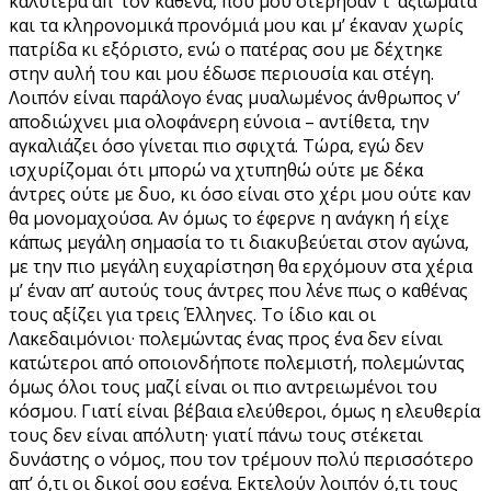
καλύτερα απ’ τον καθένα, που μου στέρησαν τ’ αξιώματα
και τα κληρονομικά προνόμιά μου και μ’ έκαναν χωρίς
πατρίδα κι εξόριστο, ενώ ο πατέρας σου με δέχτηκε
στην αυλή του και μου έδωσε περιουσία και στέγη.
Λοιπόν είναι παράλογο ένας μυαλωμένος άνθρωπος ν’
αποδιώχνει μια ολοφάνερη εύνοια – αντίθετα, την
αγκαλιάζει όσο γίνεται πιο σφιχτά. Tώρα, εγώ δεν
ισχυρίζομαι ότι μπορώ να χτυπηθώ ούτε με δέκα
άντρες ούτε με δυο, κι όσο είναι στο χέρι μου ούτε καν
θα μονομαχούσα. Αν όμως το έφερνε η ανάγκη ή είχε
κάπως μεγάλη σημασία το τι διακυβεύεται στον αγώνα,
με την πιο μεγάλη ευχαρίστηση θα ερχόμουν στα χέρια
μ’ έναν απ’ αυτούς τους άντρες που λένε πως ο καθένας
τους αξίζει για τρεις Έλληνες. Tο ίδιο και οι
Λακεδαιμόνιοι· πολεμώντας ένας προς ένα δεν είναι
κατώτεροι από οποιονδήποτε πολεμιστή, πολεμώντας
όμως όλοι τους μαζί είναι οι πιο αντρειωμένοι του
κόσμου. Γιατί είναι βέβαια ελεύθεροι, όμως η ελευθερία
τους δεν είναι απόλυτη· γιατί πάνω τους στέκεται
δυνάστης ο νόμος, που τον τρέμουν πολύ περισσότερο
απ’ ό,τι οι δικοί σου εσένα. Εκτελούν λοιπόν ό,τι τους