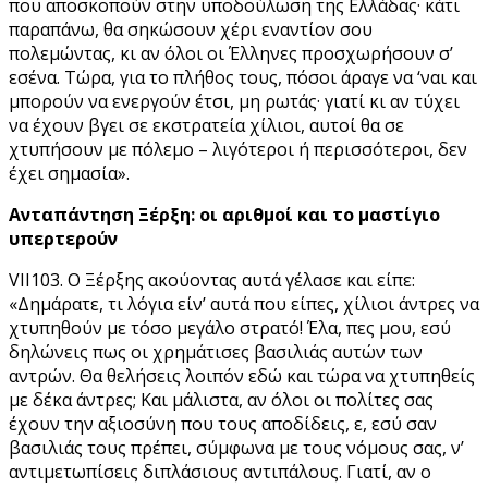
που αποσκοπούν στην υποδούλωση της Ελλάδας· κάτι
παραπάνω, θα σηκώσουν χέρι εναντίον σου
πολεμώντας, κι αν όλοι οι Έλληνες προσχωρήσουν σ’
εσένα. Τώρα, για το πλήθος τους, πόσοι άραγε να ‘ναι και
μπορούν να ενεργούν έτσι, μη ρωτάς· γιατί κι αν τύχει
να έχουν βγει σε εκστρατεία χίλιοι, αυτοί θα σε
χτυπήσουν με πόλεμο – λιγότεροι ή περισσότεροι, δεν
έχει σημασία».
Ανταπάντηση Ξέρξη: οι αριθμοί και το μαστίγιο
υπερτερούν
VΙI103. Ο Ξέρξης ακούοντας αυτά γέλασε και είπε:
«Δημάρατε, τι λόγια είν’ αυτά που είπες, χίλιοι άντρες να
χτυπηθούν με τόσο μεγάλο στρατό! Έλα, πες μου, εσύ
δηλώνεις πως οι χρημάτισες βασιλιάς αυτών των
αντρών. Θα θελήσεις λοιπόν εδώ και τώρα να χτυπηθείς
με δέκα άντρες; Και μάλιστα, αν όλοι οι πολίτες σας
έχουν την αξιοσύνη που τους αποδίδεις, ε, εσύ σαν
βασιλιάς τους πρέπει, σύμφωνα με τους νόμους σας, ν’
αντιμετωπίσεις διπλάσιους αντιπάλους. Γιατί, αν ο