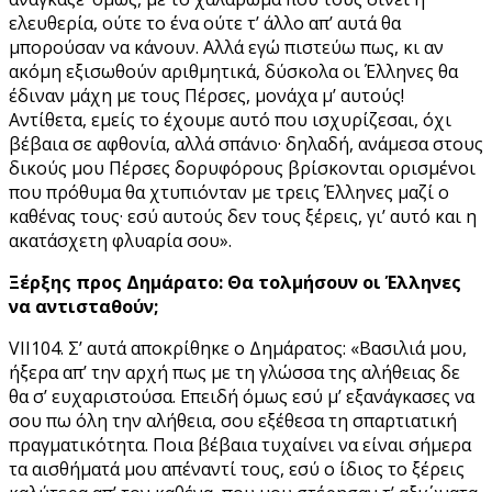
ελευθερία, ούτε το ένα ούτε τ’ άλλο απ’ αυτά θα
μπορούσαν να κάνουν. Αλλά εγώ πιστεύω πως, κι αν
ακόμη εξισωθούν αριθμητικά, δύσκολα οι Έλληνες θα
έδιναν μάχη με τους Πέρσες, μονάχα μ’ αυτούς!
Αντίθετα, εμείς το έχουμε αυτό που ισχυρίζεσαι, όχι
βέβαια σε αφθονία, αλλά σπάνιο· δηλαδή, ανάμεσα στους
δικούς μου Πέρσες δορυφόρους βρίσκονται ορισμένοι
που πρόθυμα θα χτυπιόνταν με τρεις Έλληνες μαζί ο
καθένας τους· εσύ αυτούς δεν τους ξέρεις, γι’ αυτό και η
ακατάσχετη φλυαρία σου».
Ξέρξης προς Δημάρατο: Θα τολμήσουν οι Έλληνες
να αντισταθούν;
VII104. Σ’ αυτά αποκρίθηκε ο Δημάρατος: «Bασιλιά μου,
ήξερα απ’ την αρχή πως με τη γλώσσα της αλήθειας δε
θα σ’ ευχαριστούσα. Επειδή όμως εσύ μ’ εξανάγκασες να
σου πω όλη την αλήθεια, σου εξέθεσα τη σπαρτιατική
πραγματικότητα. Ποια βέβαια τυχαίνει να είναι σήμερα
τα αισθήματά μου απέναντί τους, εσύ ο ίδιος το ξέρεις