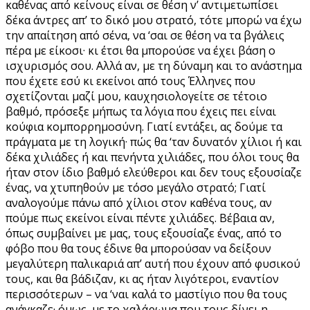
καθένας από κείνους είναι σε θέση ν’ αντιμετωπίσει
δέκα άντρες απ’ το δικό μου στρατό, τότε μπορώ να έχω
την απαίτηση από σένα, να ‘σαι σε θέση να τα βγάλεις
πέρα με είκοσι· κι έτσι θα μπορούσε να έχει βάση ο
ισχυρισμός σου. Αλλά αν, με τη δύναμη και το ανάστημα
που έχετε εσύ κι εκείνοι από τους Έλληνες που
σχετίζονται μαζί μου, καυχησιολογείτε σε τέτοιο
βαθμό, πρόσεξε μήπως τα λόγια που έχεις πει είναι
κούφια κομπορρημοσύνη. Γιατί εντάξει, ας δούμε τα
πράγματα με τη λογική· πώς θα ‘ταν δυνατόν χίλιοι ή και
δέκα χιλιάδες ή και πενήντα χιλιάδες, που όλοι τους θα
ήταν στον ίδιο βαθμό ελεύθεροι και δεν τους εξουσίαζε
ένας, να χτυπηθούν με τόσο μεγάλο στρατό; Γιατί
αναλογούμε πάνω από χίλιοι στον καθένα τους, αν
πούμε πως εκείνοι είναι πέντε χιλιάδες. Bέβαια αν,
όπως συμβαίνει με μας, τους εξουσίαζε ένας, από το
φόβο που θα τους έδινε θα μπορούσαν να δείξουν
μεγαλύτερη παλικαριά απ’ αυτή που έχουν από φυσικού
τους, και θα βάδιζαν, κι ας ήταν λιγότεροι, εναντίον
περισσότερων – να ‘ναι καλά το μαστίγιο που θα τους
ανάγκαζε· όμως, με το χαλάρωμα που τους δίνει η