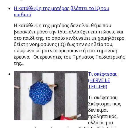
Η κατάθλιψη της μητέρας βλάπτει το IQ του
παιδιού
Η κατάθλιψη της μητέρας δεν είναι θέμα που
βασανίζει μόνο την ίδια, αλλά έχει επιπτώσεις και
στο παιδί της, το οποίο κινδυνεύει με χαμηλότερο
δείκτη νοημοσύνης (IQ) έως την εφηβεία του,
σύμφωνα με μια νέα αμερικανική επιστημονική
έρευνα. Οι ερευνητές του Τμήματος Παιδιατρικής
της…
Τι σκέφτεσαι;
(HERVE LE
TELLIER)
Τι σκέφτεσαι;
Σκέφτομαι πως
δεν είμαι
προληπτικός,
αλλά σε μια