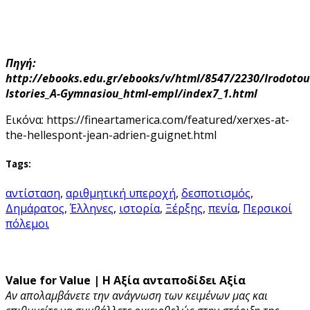
Πηγή:
http://ebooks.edu.gr/ebooks/v/html/8547/2230/Irodotou
Istories_A-Gymnasiou_html-empl/index7_1.html
Εικόνα: https://fineartamerica.com/featured/xerxes-at-
the-hellespont-jean-adrien-guignet.html
Tags:
αντίσταση
,
αριθμητική υπεροχή
,
δεσποτισμός
,
Δημάρατος
,
Έλληνες
,
ιστορία
,
Ξέρξης
,
πενία
,
Περσικοί
πόλεμοι
Value for Value | Η Αξία ανταποδίδει Αξία
Αν απολαμβάνετε την ανάγνωση των κειμένων μας και