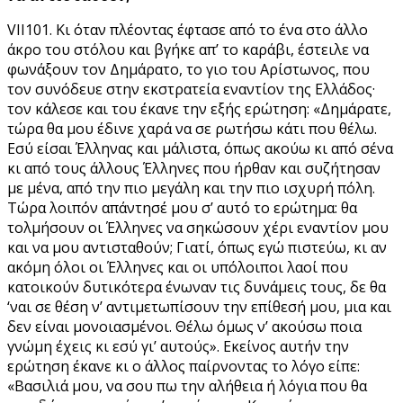
VII101. Κι όταν πλέοντας έφτασε από το ένα στο άλλο
άκρο του στόλου και βγήκε απ’ το καράβι, έστειλε να
φωνάξουν τον Δημάρατο, το γιο του Αρίστωνος, που
τον συνόδευε στην εκστρατεία εναντίον της Ελλάδος·
τον κάλεσε και του έκανε την εξής ερώτηση: «Δημάρατε,
τώρα θα μου έδινε χαρά να σε ρωτήσω κάτι που θέλω.
Εσύ είσαι Έλληνας και μάλιστα, όπως ακούω κι από σένα
κι από τους άλλους Έλληνες που ήρθαν και συζήτησαν
με μένα, από την πιο μεγάλη και την πιο ισχυρή πόλη.
Τώρα λοιπόν απάντησέ μου σ’ αυτό το ερώτημα: θα
τολμήσουν οι Έλληνες να σηκώσουν χέρι εναντίον μου
και να μου αντισταθούν; Γιατί, όπως εγώ πιστεύω, κι αν
ακόμη όλοι οι Έλληνες και οι υπόλοιποι λαοί που
κατοικούν δυτικότερα ένωναν τις δυνάμεις τους, δε θα
‘ναι σε θέση ν’ αντιμετωπίσουν την επίθεσή μου, μια και
δεν είναι μονοιασμένοι. Θέλω όμως ν’ ακούσω ποια
γνώμη έχεις κι εσύ γι’ αυτούς». Εκείνος αυτήν την
ερώτηση έκανε κι ο άλλος παίρνοντας το λόγο είπε:
«Βασιλιά μου, να σου πω την αλήθεια ή λόγια που θα