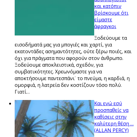
και κατόπιν
βρίσκουμε ότι
είμαστε
άφραγκοι
Ξοδεύουμε τα
εισοδήματά μας για μπογιές και χαρτί, για
εκατοντάδες ασημαντότητες, ούτε ξέρω ποιές, και
όχι για πράγματα που αφορούν στoν άνθρωπο.
Ξοδεύουμε αποκλειστικά, σχεδόν, για
συμβατικότητες. Χρεωνόμαστε για να
αποκτήσουμε παντεσπάνι˙ το πνεύμα, η καρδιά, η
ομορφιά, η λατρεία δεν κοστίζουν τόσο πολύ.
Γιατί…
Και ενώ εσύ
προσπαθείς να
καθίσεις στην
καλύτερη θέση …
(ALLAN PERCY)