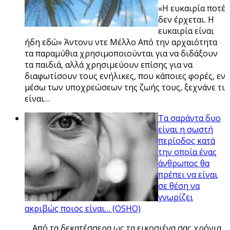
«Η ευκαιρία ποτέ
δεν έρχεται. Η
ευκαιρία είναι
ήδη εδώ» Άντονυ ντε Μέλλο Από την αρχαιότητα
τα παραμύθια χρησιμοποιούνται για να διδάξουν
τα παιδιά, αλλά χρησιμεύουν επίσης για να
διαφωτίσουν τους ενήλικες, που κάποιες φορές, εν
μέσω των υποχρεώσεων της ζωής τους, ξεχνάνε τι
είναι…
Τα σαράντα δυο
είναι η σωστή
περίοδος κατά
την οποία ένας
άνθρωπος θα
πρέπει να είναι
σε θέση να
γνωρίζει
ακριβώς ποιος είναι… (OSHO)
… Aπό τα δεκατέσσερα ως τα εικοσιένα σας χρόνια