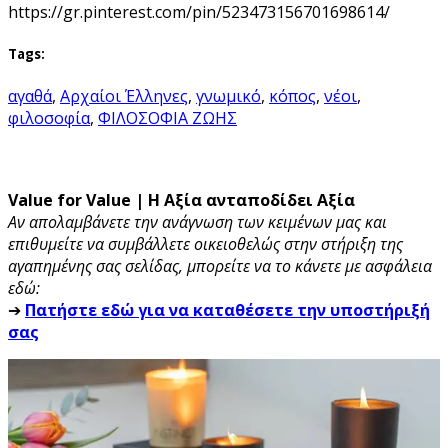
https://gr.pinterest.com/pin/523473156701698614/
Tags:
αγαθά
,
Αρχαίοι Έλληνες
,
γνωμικό
,
κόπος
,
νέοι
,
φιλοσοφία
,
ΦΙΛΟΣΟΦΙΑ ΖΩΗΣ
Value for Value | Η Αξία ανταποδίδει Αξία
Αν απολαμβάνετε την ανάγνωση των κειμένων μας και
επιθυμείτε να συμβάλλετε οικειοθελώς στην στήριξη της
αγαπημένης σας σελίδας, μπορείτε να το κάνετε με ασφάλεια
εδώ:
➔
Πατήστε εδώ για να καταθέσετε την υποστήριξή
σας