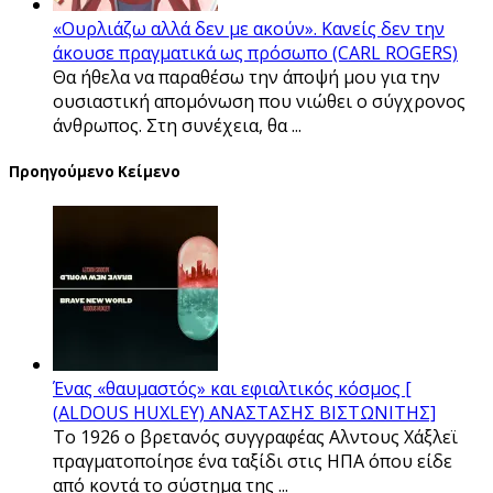
«Ουρλιάζω αλλά δεν με ακούν». Κανείς δεν την
άκουσε πραγματικά ως πρόσωπο (CARL ROGERS)
Θα ήθελα να παραθέσω την άποψή μου για την
ουσιαστική απομόνωση που νιώθει ο σύγχρονος
άνθρωπος. Στη συνέχεια, θα ...
Προηγούμενο Κείμενο
Ένας «θαυμαστός» και εφιαλτικός κόσμος [
(ALDOUS HUXLEY) ΑΝΑΣΤΑΣΗΣ ΒΙΣΤΩΝΙΤΗΣ]
Το 1926 ο βρετανός συγγραφέας Αλντους Χάξλεϊ
πραγματοποίησε ένα ταξίδι στις ΗΠΑ όπου είδε
από κοντά το σύστημα της ...