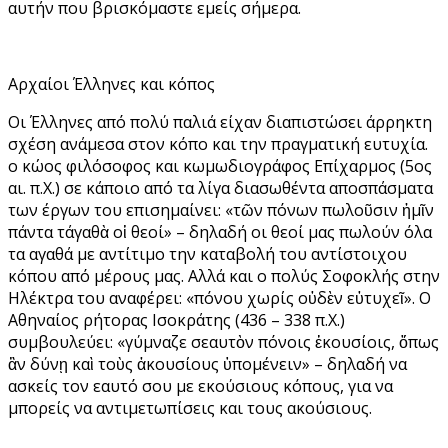
αυτήν που βρισκόμαστε εμείς σήμερα.
Αρχαίοι Έλληνες και κόπος
Οι Έλληνες από πολύ παλιά είχαν διαπιστώσει άρρηκτη
σχέση ανάμεσα στον κόπο και την πραγματική ευτυχία.
ο κώος φιλόσοφος και κωμωδιογράφος Επίχαρμος (5ος
αι. π.Χ.) σε κάποιο από τα λίγα διασωθέντα αποσπάσματα
των έργων του επισημαίνει: «τῶν πόνων πωλοῦσιν ἡμῖν
πάντα τ΄αγαθὰ οἱ θεοί» – δηλαδή οι θεοί μας πωλούν όλα
τα αγαθά με αντίτιμο την καταβολή του αντίστοιχου
κόπου από μέρους μας. Αλλά και ο πολύς Σοφοκλής στην
Ηλέκτρα του αναφέρει: «πόνου χωρίς οὐδὲν εὐτυχεῖ». Ο
Αθηναίος ρήτορας Ισοκράτης (436 – 338 π.Χ.)
συμβουλεύει: «γύμναζε σεαυτὸν πόνοις ἑκουσίοις, ὅπως
ἂν δύνῃ καὶ τοὺς ἀκουσίους ὑπομένειν» – δηλαδή να
ασκείς τον εαυτό σου με εκούσιους κόπους, για να
μπορείς να αντιμετωπίσεις και τους ακούσιους.