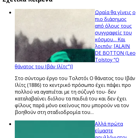
Ωραία θα γίνεις ο
πιο διάσημος
από όλους τους
συγγραφείς του
κόσμου… Και
λοιπόν; [ALAIN
DE BOTTON (Leo
Tolstoy “Ο
θάνατος του Ιβάν Ιλίτς”)]
Στο σύντομο έργο του Τολστόι O θάνατος του Ιβάν
Ιλίτς (1886) το κεντρικό πρόσωπο έχει πάψει προ
πολλού vα αγαπιέται με τη σύζυγό του- δεν
καταλαβαίνει διόλου τα παιδιά του και δεν έχει
φίλους παρά μόνο εκείνους που μπορούν να τον
βοηθούν στη σταδιοδρομία του…
Αλλά πρώτα
είμαστε
ασυλλόγιστοι