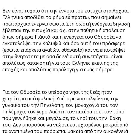
Δεν είναι τυχαίο ότι την έννοια του ευτυχώ στα Αρχαία
Ελληνικά αποδίδει το ρήμα εὖ πράττω, που σημαίνει
πρωταρχικά ενεργώ σωστά. Στη σωστή ενέργεια δηλαδή
έβλεπαν την ευτυχία και όχι στην παθητική απόλαυση
όπως σήμερα. Γι΄αυτό και η ενέργεια του Οδυσσέα να
εγκαταλείψει την Καλυψώ και όσα αυτή του πρόσφερε
(έρωτα, επάρκεια αγαθών, αθανασία) και να επιστρέψει
στην θνητότητα με όσα δεινά αυτή συνεπάγεται είναι
απολύτως κατανοητή για τους Έλληνες εκείνης της
εποχής και απολύτως παράλογη για εμάς σήμερα.
Για τον Οδυσσέα το υπέροχο νησί της θεάς ήταν
χειρότερο από φυλακή. Υπέφερε νοσταλγώντας την
γυναίκα του την Πηνελόπη, τον μοναχογιό του τον
Τηλέμαχο, τον γερο-Λαέρτη τον πατέρα του, τον τόπο
που γεννήθηκε και μεγάλωσε, το νησί του, την Ιθάκη
του! Δεν μπορούσε να νιώσει ευτυχισμένος μακριά από
τα αγαπημένα του πρόσωπα, μακριά από την οικογένειά