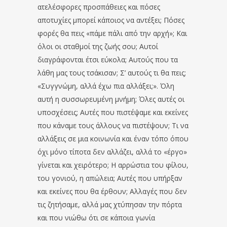
ατελέσφορες προσπάθειες και πόσες
αποτυχίες μπορεί κάποιος να αντέξει; Πόσες
φορές θα πεις «πάμε πάλι από την αρχή»; Και
όλοι οι σταθμοί της ζωής σου; Αυτοί
διαγράφονται έτσι εύκολα; Αυτούς που τα
λάθη μας τους τσάκισαν; Σ’ αυτούς τι θα πεις;
«Συγγνώμη, αλλά έχω πια αλλάξει;». Όλη
αυτή η συσσωρευμένη μνήμη; Όλες αυτές οι
υποσχέσεις; Αυτές που πιστέψαμε και εκείνες
που κάναμε τους άλλους να πιστέψουν; Τι να
αλλάξεις σε μια κοινωνία και έναν τόπο όπου
όχι μόνο τίποτα δεν αλλάζει, αλλά το «έργο»
γίνεται και χειρότερο; Η αρρώστια του φίλου,
του γονιού, η απώλεια; Αυτές που υπήρξαν
και εκείνες που θα έρθουν; Αλλαγές που δεν
τις ζητήσαμε, αλλά μας χτύπησαν την πόρτα
και που νιώθω ότι σε κάποια γωνία