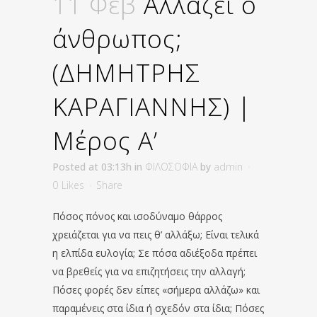
11 Φεβ
Αλλάζει ο
άνθρωπος;
(ΔΗΜΗΤΡΗΣ
ΚΑΡΑΓΙΑΝΝΗΣ) |
Μέρος Α’
Posted at 03:13h
in
ΦΙΛΟΣΟΦΙΑ
by
admin
0
Likes
Share
Πόσος πόνος και ισοδύναμο θάρρος
χρειάζεται για να πεις θ’ αλλάξω; Είναι τελικά
η ελπίδα ευλογία; Σε πόσα αδιέξοδα πρέπει
να βρεθείς για να επιζητήσεις την αλλαγή;
Πόσες φορές δεν είπες «σήμερα αλλάζω» και
παραμένεις στα ίδια ή σχεδόν στα ίδια; Πόσες