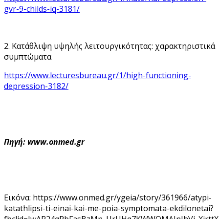
gvr-9-childs-iq-3181/
2. Κατάθλιψη υψηλής λειτουργικότητας: χαρακτηριστικά
συμπτώματα
https://www.lecturesbureau.gr/1/high-functioning-
depression-3182/
Πηγή: www.onmed.gr
Εικόνα: https://www.onmed.gr/ygeia/story/361966/atypi-
katathlipsi-ti-einai-kai-me-poia-symptomata-ekdilonetai?
fbclid=IwAR24qPbFasBzMn_UrUHq7KWWOMAJnIhVj_XjrttX