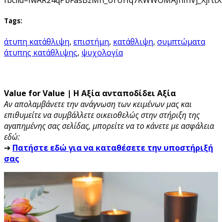
Tags:
άτυπη κατάθλιψη
,
επιστήμη
,
κατάθλιψη
,
συμπτώματα
άτυπης κατάθλιψης
,
ψυχολογία
Value for Value | Η Αξία ανταποδίδει Αξία
Αν απολαμβάνετε την ανάγνωση των κειμένων μας και
επιθυμείτε να συμβάλλετε οικειοθελώς στην στήριξη της
αγαπημένης σας σελίδας, μπορείτε να το κάνετε με ασφάλεια
εδώ:
➔
Πατήστε εδώ για να καταθέσετε την υποστήριξή
σας