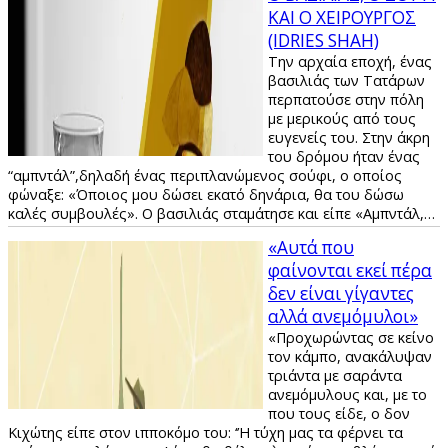
ΚΑΙ Ο ΧΕΙΡΟΥΡΓΟΣ
(IDRIES SHAH)
Την αρχαία εποχή, ένας
βασιλιάς των Τατάρων
περπατούσε στην πόλη
με μερικούς από τους
ευγενείς του. Στην άκρη
του δρόμου ήταν ένας
“αμπντάλ”,δηλαδή ένας περιπλανώμενος σούφι, ο οποίος
φώναξε: «Όποιος μου δώσει εκατό δηνάρια, θα του δώσω
καλές συμβουλές». Ο βασιλιάς σταμάτησε και είπε «Αμπντάλ,…
«Αυτά που
φαίνονται εκεί πέρα
δεν είναι γίγαντες
αλλά ανεμόμυλοι»
«Προχωρώντας σε κείνο
τον κάμπο, ανακάλυψαν
τριάντα με σαράντα
ανεμόμυλους και, με το
που τους είδε, ο δον
Κιχώτης είπε στον ιπποκόμο του: ‘’Η τύχη μας τα φέρνει τα