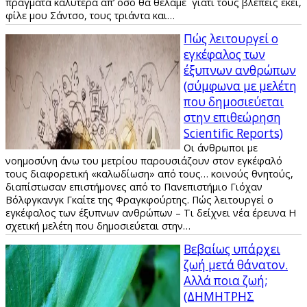
πράγματα καλύτερα απ’ όσο θα θέλαμε` γιατί τους βλέπεις εκεί,
φίλε μου Σάντσο, τους τριάντα και…
Πώς λειτουργεί ο
εγκέφαλος των
έξυπνων ανθρώπων
(σύμφωνα με μελέτη
που δημοσιεύεται
στην επιθεώρηση
Scientific Reports)
Οι άνθρωποι με
νοημοσύνη άνω του μετρίου παρουσιάζουν στον εγκέφαλό
τους διαφορετική «καλωδίωση» από τους… κοινούς θνητούς,
διαπίστωσαν επιστήμονες από το Πανεπιστήμιο Γιόχαν
Βόλφγκανγκ Γκαίτε της Φραγκφούρτης. Πώς λειτουργεί ο
εγκέφαλος των έξυπνων ανθρώπων – Τι δείχνει νέα έρευνα Η
σχετική μελέτη που δημοσιεύεται στην…
Βεβαίως υπάρχει
ζωή μετά θάνατον.
Αλλά ποια ζωή;
(ΔΗΜΗΤΡΗΣ