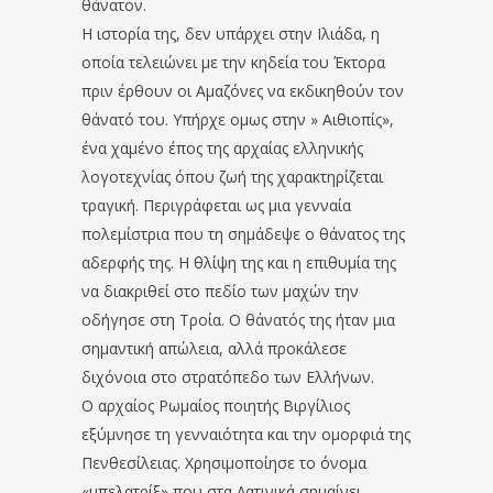
θάνατον.
Η ιστορία της, δεν υπάρχει στην Ιλιάδα, η
οποία τελειώνει με την κηδεία του Έκτορα
πριν έρθουν οι Αμαζόνες να εκδικηθούν τον
θάνατό του. Υπήρχε ομως στην » Αιθιοπίς»,
ένα χαμένο έπος της αρχαίας ελληνικής
λογοτεχνίας όπου ζωή της χαρακτηρίζεται
τραγική. Περιγράφεται ως μια γενναία
πολεμίστρια που τη σημάδεψε ο θάνατος της
αδερφής της. Η θλίψη της και η επιθυμία της
να διακριθεί στο πεδίο των μαχών την
οδήγησε στη Τροία. Ο θάνατός της ήταν μια
σημαντική απώλεια, αλλά προκάλεσε
διχόνοια στο στρατόπεδο των Ελλήνων.
Ο αρχαίος Ρωμαίος ποιητής Βιργίλιος
εξύμνησε τη γενναιότητα και την ομορφιά της
Πενθεσίλειας. Χρησιμοποίησε το όνομα
«μπελατρίξ» που στα Λατινικά σημαίνει