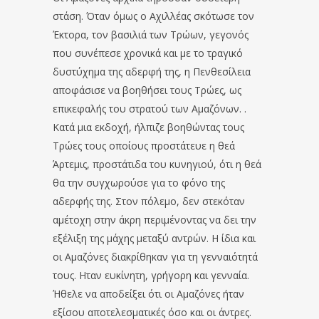
στάση. Όταν όμως ο Αχιλλέας σκότωσε τον
Έκτορα, τον βασιλιά των Τρώων, γεγονός
που συνέπεσε χρονικά και με το τραγικό
δυστύχημα της αδερφή της, η Πενθεσίλεια
αποφάσισε να βοηθήσει τους Τρώες, ως
επικεφαλής του στρατού των Αμαζόνων. .
Κατά μια εκδοχή, ήλπιζε βοηθώντας τους
Τρώες τους οποίους προστάτευε η θεά
Άρτεμις, προστάτιδα του κυνηγιού, ότι η θεά
θα την συγχωρούσε για το φόνο της
αδερφής της. Στον πόλεμο, δεν στεκόταν
αμέτοχη στην άκρη περιμένοντας να δει την
εξέλιξη της μάχης μεταξύ αντρών. Η ίδια και
οι Αμαζόνες διακρίθηκαν για τη γενναιότητά
τους. Ηταν ευκίνητη, γρήγορη και γενναία.
Ήθελε να αποδείξει ότι οι Αμαζόνες ήταν
εξίσου αποτελεσματικές όσο και οι άντρες.