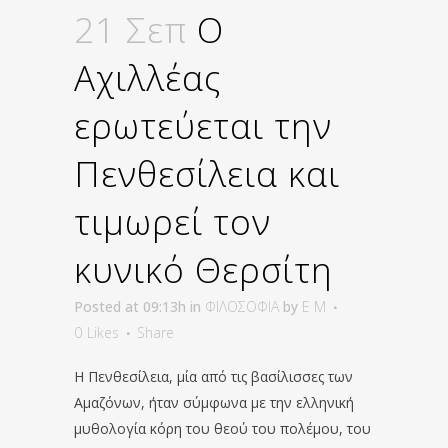
21 Σεπ
Ο
Αχιλλέας
ερωτεύεται την
Πενθεσίλεια και
τιμωρεί τον
κυνικό Θερσίτη
Posted at 09:13h
in
ΦΙΛΟΣΟΦΙΑ
by
E M
0
Likes
Share
Η Πενθεσίλεια, μία από τις βασίλισσες των
Αμαζόνων, ήταν σύμφωνα με την ελληνική
μυθολογία κόρη του θεού του πολέμου, του