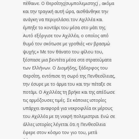
πέθαινε. Ο Θερσίτης(συμπολεμιστης) , ακόμα
και την τραγική αυτή ώρα, αισθάνθηκε την
ανάγκη να περιγελάσει τον Αχιλλέα και
έμπηξε το κοντάρι του μέσα στο μάτι της.
Αυτό εξόργισε τον Αχιλλέα, ο οποίος από
θυμό τον σκότωσε με γροθιές «εν βρασμώ
ψυχής.» Με τον θάνατο του φίλου του,
ξέσπασε μια βεντέτα μέσα στα στρατεύματα
των Ελλήνων. Ο Διομήδης, ξάδερφος του
Θερσίτη, εντόπισε τη σωρό της Πενθεσίλειας,
την έσυρε με το άρμα του και την πέταξε σε
ποτάμι. Ο Αχιλλέας τη βρήκε και της απέδωσε
τις αρμόζουσες τιμές. Σε κάποιες ιστορίες
υπάρχει αναφορά για νεκροφιλία εκ μέρους
του Αχιλλέα με τη νεκρή πολεμιστρια. Ενώ σε
άλλες ιστορίες λέγεται ότι η Πενθεσίλεια
έφερε στον κόσμο τον γιο του, μετά