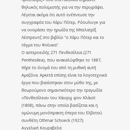
θηλυκός πολεμιστής για να την περιγράψει.
Λέγεται ακόμα ότι αυτό ενέπνευσε την
συγγραφέα του Χάρυ Πότερ, Ρόουλινγκ για
να ονομάσει την ηρωίδα της Μπελατρίξ
Λέστρειντζ στο βιβλίο “ο Χάρυ Πότερ και το
τάγμα του Φοίνικα”.
Ο αστεροειδής 271 Πενθεσίλεια (271
Penthesilea), που ανακαλύφθηκε το 1887,
πήρε το όνομά του από τη μυθική αυτή
Αμαζόνα. Αρκετά επίσης είναι τα λογοτεχνικά
έργα που βασίστηκαν στον μύθο της, με
θεωρούμενο σημαντικότερο την τραγωδία
«Πενθεσίλεια» του Χάινριχ φον Κλάιστ
(1808), πάνω στην οποία βασίζεται και η
ομώνυμη μονόπρακτη όπερα του Ελβετού
συνθέτη Othmar Schoeck (1927).
Αγγελική Κουραβελα