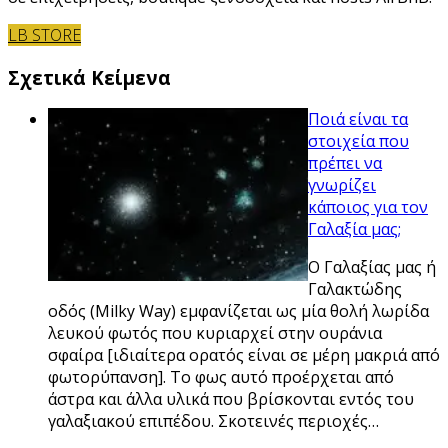
LB STORE
Σχετικά Κείμενα
Ποιά είναι τα
στοιχεία που
πρέπει να
γνωρίζει
κάποιος για τον
Γαλαξία μας;
Ο Γαλαξίας μας ή
Γαλακτώδης
οδός (Milky Way) εμφανίζεται ως μία θολή λωρίδα
λευκού φωτός που κυριαρχεί στην ουράνια
σφαίρα [ιδιαίτερα ορατός είναι σε μέρη μακριά από
φωτορύπανση]. Το φως αυτό προέρχεται από
άστρα και άλλα υλικά που βρίσκονται εντός του
γαλαξιακού επιπέδου. Σκοτεινές περιοχές…