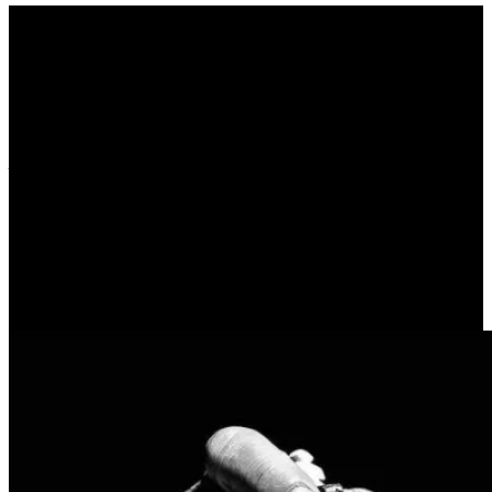
Όπως στα
χρηματοοικονομικά, έτσι
και στη ζωή. Γιατί οι
περισσότεροι χάνουν; Η
Θεωρία της Προοπτικής
(Prospect Theory)