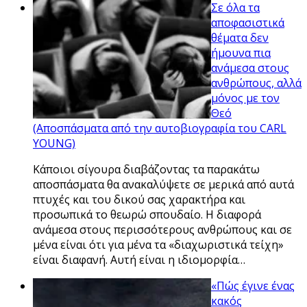
Σε όλα τα
αποφασιστικά
θέματα δεν
ήμουνα πια
ανάμεσα στους
ανθρώπους, αλλά
μόνος με τον
Θεό
(Αποσπάσματα από την αυτοβιογραφία του CARL
YOUNG)
Κάποιοι σίγουρα διαβάζοντας τα παρακάτω
αποσπάσματα θα ανακαλύψετε σε μερικά από αυτά
πτυχές και του δικού σας χαρακτήρα και
προσωπικά το θεωρώ σπουδαίο. Η διαφορά
ανάμεσα στους περισσότερους ανθρώπους και σε
μένα είναι ότι για μένα τα «διαχωριστικά τείχη»
είναι διαφανή. Αυτή είναι η ιδιομορφία…
«Πώς έγινε ένας
κακός