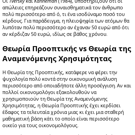
Οι
Tversky
και
Kahneman
(1984), υποστηρίζουν ότι οι
απώλειες επηρεάζουν συναισθηματικά τον άνθρωπο
πολύ περισσότερο από ό, τι ένα ισοδύναμο ποσό του
κέρδους. Για παράδειγμα, η πλειοψηφία των ατόμων θα
λυπόταν πολύ περισσότερο αν έχαναν 50 ευρώ από ότι
αν κέρδιζαν 50 ευρώ, ιδίως σε βάθος χρόνου.
Θεωρία Προοπτικής vs Θεωρία της
Αναμενόμενης Χρησιμότητας
Η Θεωρία της Προοπτικής, κατάφερε να φέρει την
ψυχολογία πολύ κοντά στην οικονομική ανάλυση
περισσότερο από οποιαδήποτε άλλη προσέγγιση. Αν και
πολλοί οικονομολόγοι εξακολουθούν να
χρησιμοποιούν τη Θεωρία της Αναμενόμενης
Χρησιμότητας, η Θεωρία Προοπτικής έχει κερδίσει
έδαφος τα τελευταία χρόνια μιας κι έχει μια σταθερή
μαθηματική βάση κάτι το οποίο είναι περισσότερο
οικείο για τους οικονομολόγους.