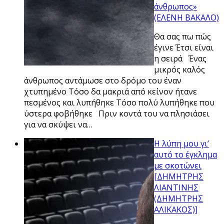
άνθρωπος»
(ΕΛΕΝΗ ΒΑΚΑΛΟ)
Θα σας πω πώς
έγινε Έτσι είναι
η σειρά Ένας
μικρός καλός
άνθρωπος αντάμωσε στο δρόμο του έναν
χτυπημένο Τόσο δα μακριά από κείνον ήτανε
πεσμένος και λυπήθηκε Τόσο πολύ λυπήθηκε που
ύστερα φοβήθηκε Πριν κοντά του να πλησιάσει
για να σκύψει να…
Η λύπη μου γι’
αυτό το έγκλημα
με σκοτώνει
[ΔΗΜΗΤΡΗΣ
ΛΙΑΝΤΙΝΗΣ
(ΔΗΜΗΤΡΗΣ
ΑΛΙΚΑΚΟΣ)]