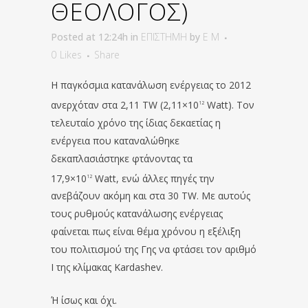
ΘΕΟΛΟΓΟΣ)
Posted at 12:24h
in
ΕΠΙΣΤΗΜΗ
by
E M
0
Likes
Share
Η παγκόσμια κατανάλωση ενέργειας το 2012
ανερχόταν στα 2,11 TW (2,11×10
Watt). Τον
12
τελευταίο χρόνο της ίδιας δεκαετίας η
ενέργεια που καταναλώθηκε
δεκαπλασιάστηκε φτάνοντας τα
17,9×10
Watt, ενώ άλλες πηγές την
12
ανεβάζουν ακόμη και στα 30 TW. Με αυτούς
τους ρυθμούς κατανάλωσης ενέργειας
φαίνεται πως είναι θέμα χρόνου η εξέλιξη
του πολιτισμού της Γης να φτάσει τον αριθμό
I της κλίμακας Kardashev.
Ή ίσως και όχι.