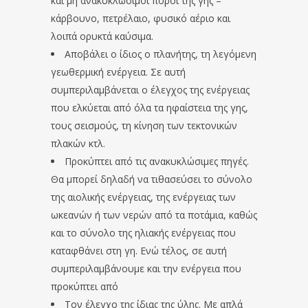
και μη ανακυκλώσιμοι πόροι της γης –
κάρβουνο, πετρέλαιο, φυσικό αέριο και
λοιπά ορυκτά καύσιμα.
Αποβάλει ο ίδιος ο πλανήτης, τη λεγόμενη
γεωθερμική ενέργεια. Σε αυτή
συμπεριλαμβάνεται ο έλεγχος της ενέργειας
που ελκύεται από όλα τα ηφαίστεια της γης,
τους σεισμούς, τη κίνηση των τεκτονικών
πλακών κτλ.
Προκύπτει από τις ανακυκλώσιμες πηγές.
Θα μπορεί δηλαδή να τιθασεύσει το σύνολο
της αιολικής ενέργειας, της ενέργειας των
ωκεανών ή των νερών από τα ποτάμια, καθώς
και το σύνολο της ηλιακής ενέργειας που
καταφθάνει στη γη. Ενώ τέλος, σε αυτή
συμπεριλαμβάνουμε και την ενέργεια που
προκύπτει από
Τον έλεγχο της ίδιας της ύλης. Με απλά