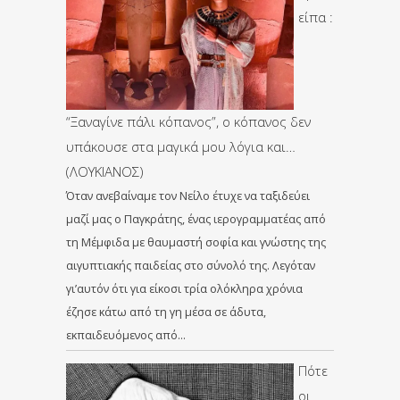
είπα :
“Ξαναγίνε πάλι κόπανος”, ο κόπανος δεν
υπάκουσε στα μαγικά μου λόγια και…
(ΛΟΥΚΙΑΝΟΣ)
Όταν ανεβαίναμε τον Νείλο έτυχε να ταξιδεύει
μαζί μας ο Παγκράτης, ένας ιερογραμματέας από
τη Μέμφιδα με θαυμαστή σοφία και γνώστης της
αιγυπτιακής παιδείας στο σύνολό της. Λεγόταν
γι’αυτόν ότι για είκοσι τρία ολόκληρα χρόνια
έζησε κάτω από τη γη μέσα σε άδυτα,
εκπαιδευόμενος από…
Πότε
οι