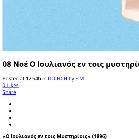
08 Νοέ
Ο Ιουλιανός εν τοις μυστηρί
Posted at 12:54h
in
ΠΟΙΗΣΗ
by
E M
0
Likes
Share
«Ο Ιουλιανός εν τοις Μυστηρίοις» (1896)