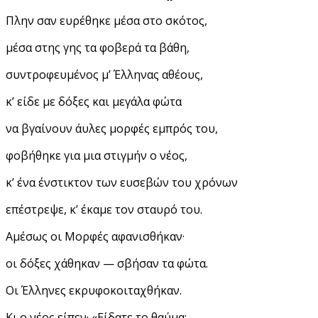
Πλην σαν ευρέθηκε μέσα στο σκότος,
μέσα στης γης τα φοβερά τα βάθη,
συντροφευμένος μ’ Έλληνας αθέους,
κ’ είδε με δόξες και μεγάλα φώτα
να βγαίνουν άυλες μορφές εμπρός του,
φοβήθηκε για μια στιγμήν ο νέος,
κ’ ένα ένστικτον των ευσεβών του χρόνων
επέστρεψε, κ’ έκαμε τον σταυρό του.
Αμέσως οι Μορφές αφανισθήκαν·
οι δόξες χάθηκαν — σβήσαν τα φώτα.
Οι Έλληνες εκρυφοκοιταχθήκαν.
Κι ο νέος είπεν· «Είδατε το θαύμα;