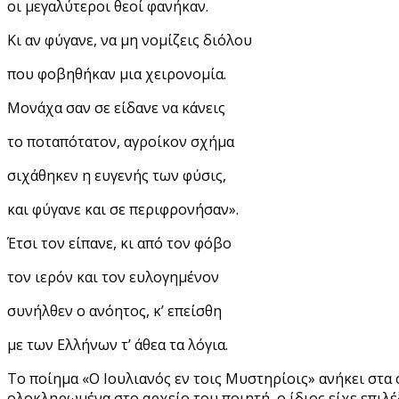
οι μεγαλύτεροι θεοί φανήκαν.
Κι αν φύγανε, να μη νομίζεις διόλου
που φοβηθήκαν μια χειρονομία.
Μονάχα σαν σε είδανε να κάνεις
το ποταπότατον, αγροίκον σχήμα
σιχάθηκεν η ευγενής των φύσις,
και φύγανε και σε περιφρονήσαν».
Έτσι τον είπανε, κι από τον φόβο
τον ιερόν και τον ευλογημένον
συνήλθεν ο ανόητος, κ’ επείσθη
με των Ελλήνων τ’ άθεα τα λόγια.
Το ποίημα «Ο Ιουλιανός εν τοις Μυστηρίοις» ανήκει στ
ολοκληρωμένα στο αρχείο του ποιητή, ο ίδιος είχε επιλέ