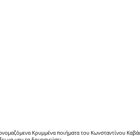
α ονομαζόμενα Κρυμμένα ποιήματα του Κωνσταντίνου Καβάφ
ξει να μην τα δημοσιεύσει.