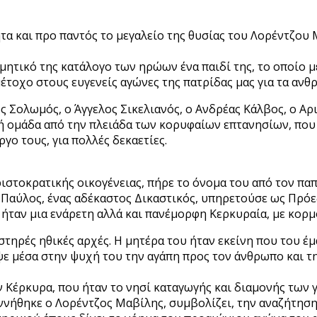
α και προ παντός το μεγαλείο της θυσίας του Λορέντζου 
τιμητικό της κατάλογο των ηρώων ένα παιδί της, το οποίο 
μέτοχο στους ευγενείς αγώνες της πατρίδας μας για τα ανθ
ς Σολωμός, ο Άγγελος Σικελιανός, ο Ανδρέας Κάλβος, ο Α
ή ομάδα από την πλειάδα των κορυφαίων επτανησίων, που
ργο τους, για πολλές δεκαετίες.
ριστοκρατικής οικογένειας, πήρε το όνομα του από τον πα
υ Παύλος, ένας αδέκαστος Δικαστικός, υπηρετούσε ως Πρόε
ήταν μια ενάρετη αλλά και πανέμορφη Κερκυραία, με κορμ
στηρές ηθικές αρχές. Η μητέρα του ήταν εκείνη που του έμ
εψε μέσα στην ψυχή του την αγάπη προς τον άνθρωπο και τη
 Κέρκυρα, που ήταν το νησί καταγωγής και διαμονής των 
ννήθηκε ο Λορέντζος Μαβίλης, συμβολίζει, την αναζήτηση