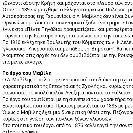
εθελοντικά στην Κρήτη και μάχονται στο πλευρό των αντ
Όταν το 1897 κηρύχθηκε ο Ελληνοτουρκικός Πόλεμος, με
Αυτοκράτορας της Γερμανίας), ο Λ. Μαβίλης δεν είναι δυν
Οργανώνει με δικά του οικονομικά έξοδα ένα τμήμα 70 α
έγινε στα «Πέντε Πηγάδια» τραυματίζεται και μεταφέρετα
Γυρνάει στην Κέρκυρα απογοητευμένος από την ταπεινωτι
Το 1910 εκλέχτηκε Βουλευτής του Κόμματος των Φιλελευ
‘γλωσσικό’. Υπερασπίζεται με πάθος τη ‘Δημοτική’, θα πε
Άκαμπτος στις αρχές του δεν συμβιβάζεται με την Ρουσφε
επόμενες εκλογές.
Το έργο του Μαβίλη
Ο Λ. Μαβίλης οφείλει την πνευματική του διάκριση όχι σ
χαρακτηριστικά της Επτανησιακής Σχολής και κυρίως της
ικανοποιεί το «πολύ καλό». Αναζητά πάντοτε το «τέλειο».
Το έργο του ταυτίζεται με τη συνέπεια του χαρακτήρα το
Είναι κυρίως ποιητικό. Πρωτοεμφανίζεται το 1885 με μετ
Όμως ο Μαβίλης έχει μια διακριτική θέσει στην Πεζογρα
κυρίως στη γνώση των πολλών ξένων γλωσσών.
Στο ποιητικό του έργο, από το 1876 καλλιεργεί την σονε
στίχους γράφει: