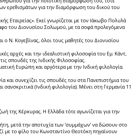
ανθρώπου για την ποιοτική διαμόρφωση του, τότε
ώτων ερεθισμάτων για την διαμόρφωση του δικού του
ικής Εταιρείας». Εκεί γνωρίζεται με τον Ιάκωβο Πολυλά
γράφο του Διονυσίου Σολωμού, με τα σοφά προλεγόμενα
 ο Ν. Κογεβίνας, όλοι τους μαθητές του Διονυσίου
ές αρχές και την ιδεαλιστική φιλοσοφία του Εμ. Κάντ,
στις σπουδές της Ινδικής Φιλοσοφίας.
ματική Ευρώπη και αργότερα με την Ινδική φιλολογία.
α και συνεχίζει τις σπουδές του στα Πανεπιστήμια του
 σανσκριτικά (Ινδική φιλολογία). Μένει στη Γερμανία 11
ζωή της Κέρκυρας. Η Ελλάδα τότε αγωνίζεται για την
ρήτη, μετά την αποτυχία των ‘συμμάχων’ να δώσουν στο
αζί με το φίλο του Κωνσταντίνο Θεοτόκη πηγαίνουν