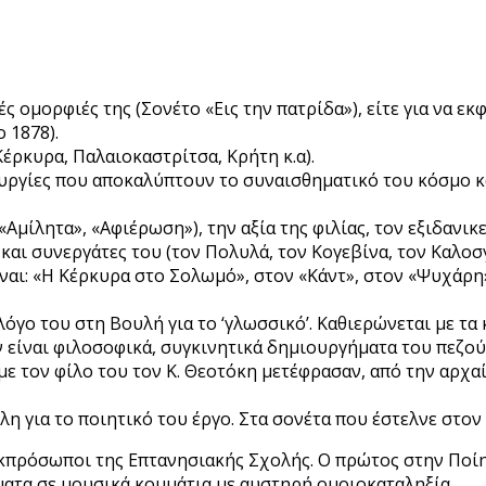
κές ομορφιές της (Σονέτο «Εις την πατρίδα»), είτε για να ε
 1878).
Κέρκυρα, Παλαιοκαστρίτσα, Κρήτη κ.α).
ουργίες που αποκαλύπτουν το συναισθηματικό του κόσμο 
(«Αμίλητα», «Αφιέρωση»), την αξία της φιλίας, τον εξιδανι
 και συνεργάτες του (τον Πολυλά, τον Κογεβίνα, τον Καλοσγ
αι: «Η Κέρκυρα στο Σολωμό», στον «Κάντ», στον «Ψυχάρη».
όγο του στη Βουλή για το ‘γλωσσικό’. Καθιερώνεται με τα
 είναι φιλοσοφικά, συγκινητικά δημιουργήματα του πεζού
με τον φίλο του τον Κ. Θεοτόκη μετέφρασαν, από την αρχαί
η για το ποιητικό του έργο. Στα σονέτα που έστελνε στον
ι εκπρόσωποι της Επτανησιακής Σχολής. Ο πρώτος στην Ποί
ματα σε μουσικά κομμάτια με αυστηρή ομοιοκαταληξία.