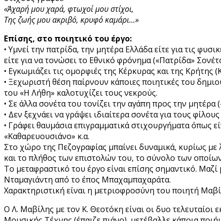
«Άχαρή μου χαρά, φτωχοί μου στίχοι,
Της ζωής μου ακριβό, κρυφό καμάρι…»
Επίσης, στο ποιητικό του έργο:
• Υμνεί την πατρίδα, την μητέρα Ελλάδα είτε για τις φυσι
είτε για να τονώσει το Εθνικό φρόνημα («Πατρίδα» Σονέτο
• Εγκωμιάζει τις ομορφιές της Κέρκυρας και της Κρήτης (
• Ξεχωριστή θέση παίρνουν κάποιες ποιητικές του δημι
του «Η Λήθη» καλοτυχίζει τους νεκρούς.
• Σε άλλα σονέτα του τονίζει την αγάπη προς την μητέρα 
• Δεν ξεχνάει να γράψει ιδιαίτερα σονέτα για τους φίλους
• Γράφει θαυμάσια επιγραμματικά στιχουργήματα όπως είν
«Καθαρευουσιάνο» κ.α.
Στο χώρο της Πεζογραφίας μπαίνει δυναμικά, κυρίως με λ
και το πλήθος των επιστολών του, το σύνολο των οποίων
Το μεταφραστικό του έργο είναι επίσης σημαντικό. Μαζί 
Νταμαγιάντη από το έπος Μπαχαμπαχαράτα.
Χαρακτηριστική είναι η μετριοφροσύνη του ποιητή Μαβίλ
Ο Λ. Μαβίλης με τον Κ. Θεοτόκη είναι οι δυο τελευταίο
Μουσικής Τέχνης (έπαιζε πιάνο), μετέβαλλε κάποια ποιή