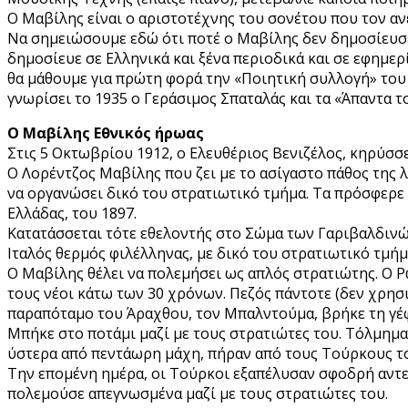
Ο Μαβίλης είναι ο αριστοτέχνης του σονέτου που τον α
Να σημειώσουμε εδώ ότι ποτέ ο Μαβίλης δεν δημοσίευσε 
δημοσίευε σε Ελληνικά και ξένα περιοδικά και σε εφημερί
θα μάθουμε για πρώτη φορά την «Ποιητική συλλογή» του 
γνωρίσει το 1935 ο Γεράσιμος Σπαταλάς και τα «Άπαντα 
Ο Μαβίλης Εθνικός ήρωας
Στις 5 Οκτωβρίου 1912, ο Ελευθέριος Βενιζέλος, κηρύσσε
Ο Λορέντζος Μαβίλης που ζει με το ασίγαστο πάθος της λα
να οργανώσει δικό του στρατιωτικό τμήμα. Τα πρόσφερε 
Ελλάδας, του 1897.
Κατατάσσεται τότε εθελοντής στο Σώμα των Γαριβαλδινώ
Ιταλός θερμός φιλέλληνας, με δικό του στρατιωτικό τμ
Ο Μαβίλης θέλει να πολεμήσει ως απλός στρατιώτης. Ο Ρ
τους νέοι κάτω των 30 χρόνων. Πεζός πάντοτε (δεν χρησι
παραπόταμο του Άραχθου, τον Μπαλντούμα, βρήκε τη γέ
Μπήκε στο ποτάμι μαζί με τους στρατιώτες του. Τόλμημα 
ύστερα από πεντάωρη μάχη, πήραν από τους Τούρκους τ
Την επομένη ημέρα, οι Τούρκοι εξαπέλυσαν σφοδρή αντε
πολεμούσε απεγνωσμένα μαζί με τους στρατιώτες του.