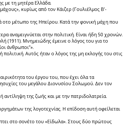
ς με τη μητέρα Ελλάδα.
άχους», κυρίως από τον Κάιζερ (Γουλιέλμος Β’-
κά οτο μέτωπο της Ηπείρου. Κατά την φονική μάχη που
ρα αναμειγνύεται στην πολιτική. Είναι ήδη 50 χρονών.
 (1911). Μνημειώδης έμεινε ο λόγος του για το
ίοι άνθρωποι”».
 πολιτική. Αυτός ήταν ο λόγος της μη εκλογής του στις
αιρικότητα του έργου του, που έχει όλα τα
νησυχίες του μεγάλου Διονυσίου Σολωμού. Δεν τον
ή αντίληψη της ζωής και με την πατριδολατρεία.
υργημάτων της λογοτεχνίας. Η επίδοση αυτή οφείλεται
ύπτει στο σονέτο του «Είδωλα». Στους δύο πρώτους