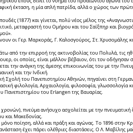
μηρικού έπους δίνει το νόημα του προαιώνιου αγώνα του 
γραφική έκταση, η μία απλή πατρίδα, αλλά ο χώρος των πρ
πουδές (1877) και γίνεται, πολύ νέος μέλος της «Αναγνωστ
ολιτικό, μεταφραστή του Ομήρου και του Σαίξπηρ και βιο
μού».
ν οι Γερ. Μαρκοράς, Γ. Καλοσγούρος, Στ. Χρυσομάλης και
ω από την επιρροή της ακτινοβολίας του Πολυλά, τις ηθικ
ουερ, οι οποίες, είναι μάλλον βέβαιον, ότι τον οδήγησαν 
νεται την ανάγκη της άμεσης επικοινωνίας του με την Πνευ
ανική και την Ινδική.
ή Σχολή του Πανεπιστημίου Αθηνών, πηγαίνει στη Γερμανί
σική φιλολογία, Αρχαιολογία, φιλοσοφία, γλωσσολογία και
ου Πανεπιστημίου του Erlangen της Βαυαρίας.
0 χρονών), πνεύμα ανήσυχο ασχολείται με την πνευματική 
υ και Μακεδονίας.
 μόνο ποίηση, αλλά και πράξη και αγώνας. Το 1896 στην Κ
ανάσταση έχει πάρει ολέθριες διαστάσεις. Ο Λ. Μαβίλης μ