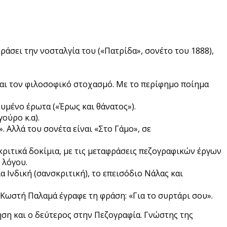
κφράσει την νοσταλγία του («Πατρίδα», σονέτο του 1888),
και τον φιλοσοφικό στοχασμό. Με το περίφημο ποίημα
κευμένο έρωτα («Έρως και θάνατος»).
ούρο κ.α).
 Αλλά του σονέτα είναι «Στο Γάμο», σε
 κριτικά δοκίμια, με τις μεταφράσεις πεζογραφικών έργων
 λόγου.
α Ινδική (σανσκριτική), το επεισόδιο Νάλας και
 Κωστή Παλαμά έγραφε τη φράση: «Για το συρτάρι σου».
ηση και ο δεύτερος στην Πεζογραφία. Γνώστης της