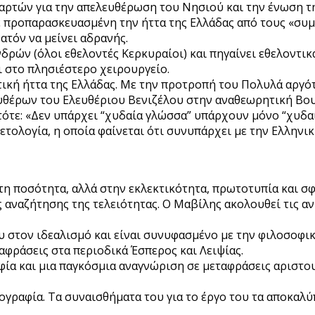
αρτών για την απελευθέρωση του Νησιού και την ένωση τη
 προπαρασκευασμένη την ήττα της Ελλάδας από τους «συμμ
ατόν να μείνει αδρανής.
νδρών (όλοι εθελοντές Κερκυραίοι) και πηγαίνει εθελοντι
ι στο πλησιέστερο χειρουργείο.
κή ήττα της Ελλάδας. Με την προτροπή του Πολυλά αργότε
θέρων του Ελευθέριου Βενιζέλου στην αναθεωρητική Βουλή
ι τότε: «Δεν υπάρχει “χυδαία γλώσσα” υπάρχουν μόνο “χυδα
τολογία, η οποία φαίνεται ότι συνυπάρχει με την Ελληνική
τη ποσότητα, αλλά στην εκλεκτικότητα, πρωτοτυπία και σφ
 αναζήτησης της τελειότητας. Ο Μαβίλης ακολουθεί τις α
υ στον ιδεαλισμό και είναι συνυφασμένο με την φιλοσοφικ
αφράσεις στα περιοδικά Έσπερος και Λειψίας.
φία και μια παγκόσμια αναγνώριση σε μεταφράσεις αριστο
τογραφία. Τα συναισθήματα του για το έργο του τα αποκαλ