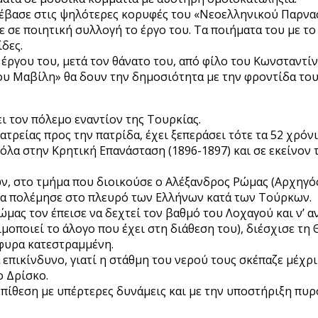
νέβασε στις ψηλότερες κορυφές του «Νεοελληνικού Παρνα
σε ποιητική συλλογή το έργο του. Τα ποιήματα του με το
δες.
έργου του, μετά τον θάνατο του, από φίλο του Κωνσταντίν
του Μαβίλη» θα δουν την δημοσιότητα με την φροντίδα το
ι τον πόλεμο εναντίον της Τουρκίας.
τρείας προς την πατρίδα, έχει ξεπεράσει τότε τα 52 χρόνι
όλα στην Κρητική Επανάσταση (1896-1897) και σε εκείνον
ν, στο τμήμα που διοικούσε ο Αλέξανδρος Ρώμας (Αρχηγός
ήμα πολέμησε στο πλευρό των Ελλήνων κατά των Τούρκων.
ώμας τον έπεισε να δεχτεί τον βαθμό του Λοχαγού και ν’ 
μοποιεί το άλογο που έχει στη διάθεση του), διέσχισε τη
φυρα κατεστραμμένη.
επικίνδυνο, γιατί η στάθμη του νερού τους σκέπαζε μέχρι
ο Δρίσκο.
πίθεση με υπέρτερες δυνάμεις και με την υποστήριξη πυρ