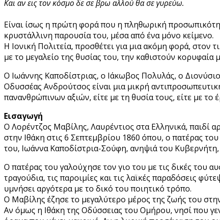
Και αν εις τον κόσμο δε σε βρω αλλού θα σε γυρεύω.
Είναι ίσως η πρώτη φορά που η πληθωρική προσωπικότητ
κρυστάλλινη παρουσία του, μέσα από ένα μόνο κείμενο.
Η Ιονική Πολιτεία, προσθέτει για μια ακόμη φορά, στον 
με το μεγαλείο της θυσίας του, την καθιστούν κορυφαία 
Ο Ιωάννης Καποδίστριας, ο Ιάκωβος Πολυλάς, ο Διονύσιο
Οδυσσέας Ανδρούτσος είναι μια μικρή αντιπροσωπευτικ
πανανθρώπινων αξιών, είτε με τη θυσία τους, είτε με το έ
Εισαγωγή
Ο Λορέντζος Μαβίλης, Λαυρέντιος στα Ελληνικά, παιδί α
στην Ιθάκη στις 6 Σεπτεμβρίου 1860 όπου, ο πατέρας το
του, Ιωάννα Καποδίστρια-Σούφη, ανηψιά του Κυβερνήτη, 
Ο πατέρας του γαλούχησε τον γιο του με τις δικές του αυ
τραγούδια, τις παροιμίες και τις λαϊκές παραδόσεις φύτ
υμνήσει αργότερα με το δικό του ποιητικό τρόπο.
Ο Μαβίλης έζησε το μεγαλύτερο μέρος της ζωής του στην
Αν όμως η Ιθάκη της Οδύσσειας του Ομήρου, νησί που γε