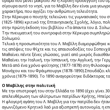
όραμα που μένει μακρινό. Αν η λυρική προσέγγιση του ο
σίγουρα αυτό το νησί, για το Μαβίλη δεν είναι μια γεω
χαρακτήρα, που αγγίζει την ανθρώπινη τελειότητα.
Στην Κέρκυρα ο ποιητής τελειώνει τις γυμνασιακές του σ
(1825-1896) κριτικό της Επτανησιακής Σχολής, λόγιο, π
στην πρώτη έκδοση του βιβλίου «Τα άπαντα του Δ. Σολω
Την πνευματική του συντροφιά στην Κέρκυρα συμπληρώνου
Σολωμού.
Τελικά η προσωπικότητα του Λ. Μαβίλη διαμορφώθηκε κάτ
τις απόψεις του Φίχτε και τις απαισιοδοξίες του Σοπενχά
Μαθαίνει πέντε ξένες γλώσσες, γιατί από μικρός διαισθά
Μαθαίνει την Ιταλική, την Ισπανική, την Αγγλική, την Γερμ
Μετά από ένα χρόνο φοίτησης (1877-1878) στη Φιλοσοφικ
Μονάχου και του Φράιμπουργκ (1878-1890).Σπουδάζει κλα
χρόνια (1879-1890). Το 1890 αναγορεύτηκε διδάκτορας τ
Ο Μαβίλης στην πολιτική
Με την επιστροφή του στην Ελλάδα το 1890 (έχει γίνει 3
απελευθέρωση των αλύτρωτων πατρίδων Κρήτης, Ηπείρο
Η φλογερή αγάπη του Λ. Μαβίλη για την πατρίδα δεν ήταν
αγωνιζόμενο Κρητικό λαό μια αξιοπρεπή αυτονομία, η επ