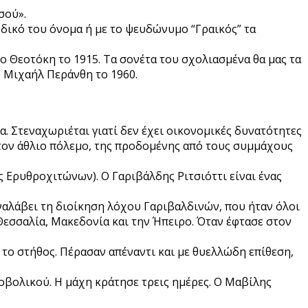
σού».
 δικό του όνομα ή με το ψευδώνυμο “Γραικός” τα
ο Θεοτόκη το 1915. Τα σονέτα του σχολιασμένα θα μας τα
υ Μιχαήλ Περάνθη το 1960.
α. Στεναχωριέται γιατί δεν έχει οικονομικές δυνατότητες
 τον άθλιο πόλεμο, της προδομένης από τους συμμάχους
 Ερυθροχιτώνων). Ο Γαριβάλδης Ριτσιόττι είναι ένας
αναλάβει τη διοίκηση λόχου Γαριβαλδινών, που ήταν όλοι
 Θεσσαλία, Μακεδονία και την Ήπειρο. Όταν έφτασε στον
 το στήθος. Πέρασαν απέναντι και με θυελλώδη επίθεση,
οβολικού. Η μάχη κράτησε τρεις ημέρες. Ο Μαβίλης