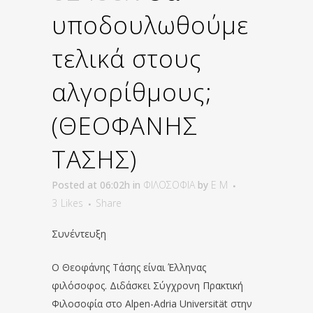
υποδουλωθούμε
τελικά στους
αλγορίθμους;
(ΘΕΟΦΑΝΗΣ
ΤΑΣΗΣ)
Posted at 06:02h
in
ΦΙΛΟΣΟΦΙΑ
by
E M
3
Likes
Share
Συνέντευξη
Ο Θεοφάνης Τάσης είναι Έλληνας
φιλόσοφος. Διδάσκει Σύγχρονη Πρακτική
Φιλοσοφία στο Alpen-Adria Universität στην