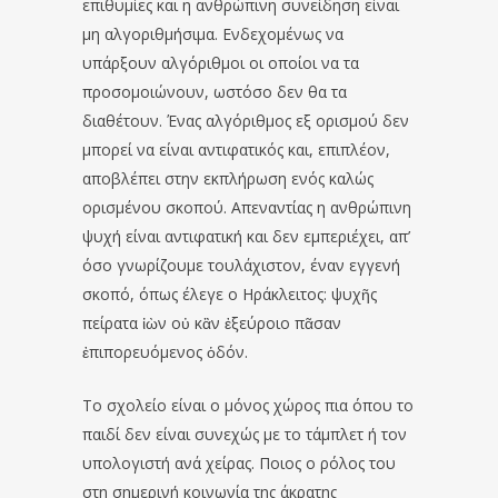
επιθυμίες και η ανθρώπινη συνείδηση είναι
μη αλγοριθμήσιμα. Ενδεχομένως να
υπάρξουν αλγόριθμοι οι οποίοι να τα
προσομοιώνουν, ωστόσο δεν θα τα
διαθέτουν. Ένας αλγόριθμος εξ ορισμού δεν
μπορεί να είναι αντιφατικός και, επιπλέον,
αποβλέπει στην εκπλήρωση ενός καλώς
ορισμένου σκοπού. Απεναντίας η ανθρώπινη
ψυχή είναι αντιφατική και δεν εμπεριέχει, απ’
όσο γνωρίζουμε τουλάχιστον, έναν εγγενή
σκοπό, όπως έλεγε ο Ηράκλειτος: ψυχῆς
πείρατα ἰὼν οὐ κἂν ἐξεύροιο πᾶσαν
ἐπιπορευόμενος ὁδόν.
Το σχολείο είναι ο μόνος χώρος πια όπου το
παιδί δεν είναι συνεχώς με το τάμπλετ ή τον
υπολογιστή ανά χείρας. Ποιος ο ρόλος του
στη σημερινή κοινωνία της άκρατης