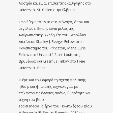
Αυστρία και είναι επισκέπτης καθηγητής στο
Universität St. Gallen στην Ελβετία.
Γεννήθηκε το 1976 στο Μόναχο, όπου και
μεγάλωσε. Επίσης είναι μέλος της
Ανθρωπιστικής Ακαδημίας του Βερολίνου.
Διετέλεσε Stanley J. Seeger Fellow στο
Πανεπιστήμιο του Princeton, Marie Curie
Fellow στο Université Saint-Louis στις
Βρυξέλλες και Erasmus Fellow στο Freie
Universität Berlin.
Η έρευνά του αφορά τη σχέση πολιτικής,
ηθικής και ψηφιακής τεχνολογίας με
επίκεντρο τις έννοιες εικόνα, θνητότητα και
τέχνη του βίου.
social mediaΤα έργα του Πολιτικές του Βίου:
Η Ειρωνεία (Εκδόσεις Ευρασία, 2012) και