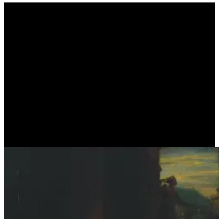
Η Ιφιγένεια σώζει τον
αδελφό της Ορέστη . Kαι
έτσι τελειώνει η κατάρα
των Ατρειδών (LECTURES
BUREAU)