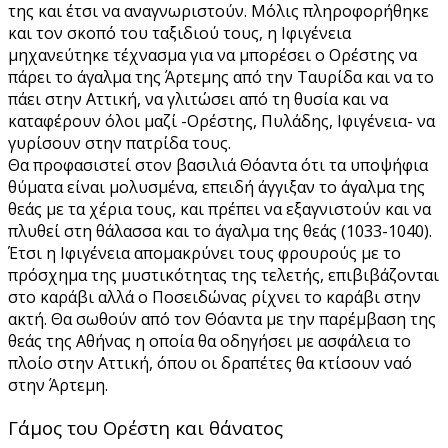
της και έτσι να αναγνωριστούν. Μόλις πληροφορήθηκε
και τον σκοπό του ταξιδιού τους, η Ιφιγένεια
μηχανεύτηκε τέχνασμα για να μπορέσει ο Ορέστης να
πάρει το άγαλμα της Άρτεμης από την Ταυρίδα και να το
πάει στην Αττική, να γλιτώσει από τη θυσία και να
καταφέρουν όλοι μαζί -Ορέστης, Πυλάδης, Ιφιγένεια- να
γυρίσουν στην πατρίδα τους.
Θα προφασιστεί στον βασιλιά Θόαντα ότι τα υποψήφια
θύματα είναι μολυσμένα, επειδή άγγιξαν το άγαλμα της
θεάς με τα χέρια τους, και πρέπει να εξαγνιστούν και να
πλυθεί στη θάλασσα και το άγαλμα της θεάς (1033-1040).
Έτσι η Ιφιγένεια απομακρύνει τους φρουρούς με το
πρόσχημα της μυστικότητας της τελετής, επιβιβάζονται
στο καράβι αλλά ο Ποσειδώνας ρίχνει το καράβι στην
ακτή. Θα σωθούν από τον Θόαντα με την παρέμβαση της
θεάς της Αθήνας η οποία θα οδηγήσει με ασφάλεια το
πλοίο στην Αττική, όπου οι δραπέτες θα κτίσουν ναό
στην Άρτεμη.
Γάμος του Ορέστη και θάνατος