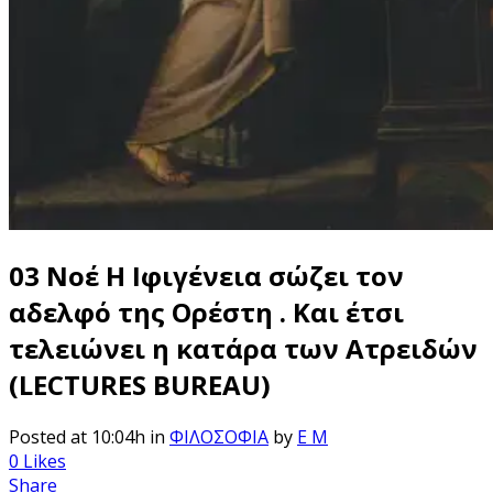
03 Νοέ
Η Ιφιγένεια σώζει τον
αδελφό της Ορέστη . Kαι έτσι
τελειώνει η κατάρα των Ατρειδών
(LECTURES BUREAU)
Posted at 10:04h
in
ΦΙΛΟΣΟΦΙΑ
by
E M
0
Likes
Share