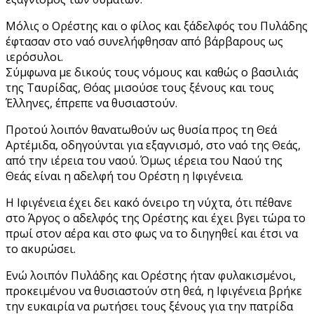
Μόλις ο Ορέστης και ο φίλος και ξάδελφός του Πυλάδης
έφτασαν στο ναό συνελήφθησαν από βάρβαρους ως
ιερόσυλοι.
Σύμφωνα με δικούς τους νόμους και καθώς ο βασιλιάς
της Ταυρίδας, Θόας μισούσε τους ξένους και τους
Έλληνες, έπρεπε να θυσιαστούν.
Προτού λοιπόν θανατωθούν ως θυσία προς τη Θεά
Αρτέμιδα, οδηγούνται για εξαγνισμό, στο ναό της Θεάς,
από την ιέρεια του ναού. Όμως ιέρεια του Ναού της
Θεάς είναι η αδελφή του Ορέστη η Ιφιγένεια.
Η Ιφιγένεια έχει δει κακό όνειρο τη νύχτα, ότι πέθανε
στο Άργος ο αδελφός της Ορέστης και έχει βγει τώρα το
πρωί στον αέρα και στο φως να το διηγηθεί και έτσι να
το ακυρώσει.
Ενώ λοιπόν Πυλάδης και Ορέστης ήταν φυλακισμένοι,
προκειμένου να θυσιαστούν στη θεά, η Ιφιγένεια βρήκε
την ευκαιρία να ρωτήσει τους ξένους για την πατρίδα