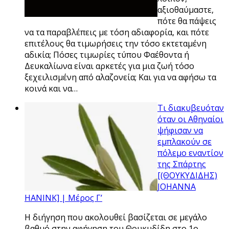
αξιοθαύμαστε,
πότε θα πάψεις
να τα παραβλέπεις με τόση αδιαφορία, και πότε
επιτέλους θα τιμωρήσεις την τόσο εκτεταμένη
αδικία; Πόσες τιμωρίες τύπου Φαέθοντα ή
Δευκαλίωνα είναι αρκετές για μια ζωή τόσο
ξεχειλισμένη από αλαζονεία; Και για να αφήσω τα
κοινά και να…
Τι διακυβευόταν
όταν οι Αθηναίοι
ψήφισαν να
εμπλακούν σε
πόλεμο εναντίον
της Σπάρτης
[(ΘΟΥΚΥΔΙΔΗΣ)
JOHANNA
HANINK] | Μέρος Γ’
Η διήγηση που ακολουθεί βασίζεται σε μεγάλο
βαθμό στην αφήγηση του Θουκυδίδη στο 1ο