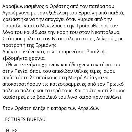
Αρραβωνιασμένος ο Ορέστης από τον πατέρα του
Αγαμέμνονα με την εξαδέλφη του Ερμιόνη από παιδιά,
χρειάστηκε να την απαγάγει όταν γύρισε από την
Ταυρίδα, γιατί ο Μενέλαος στην Τροία αθέτησε τον
λόγο του και έδωσε την κόρη του στον Νεοπτόλεμο.
Σκότωσε μάλιστα τον Νεοπτόλεμο στους Δελφούς, με
προτροπή της Ερμιόνης.
Απέκτησαν ένα γιο, τον Τισαμενό και βασίλεψε
εβδομήντα χρόνια.
Πέθανε ενενήντα χρονών και έδειχναν τον τάφο του
στην Τεγέα, όπου του απέδιδαν θεϊκές τιμές, αφού
πρώτα έστειλε αποίκους στη Μικρά Ασία για να
αποκαταστήσουν τις κατεστραμμένες από τον Τρωικό
πόλεμο πόλεις και τα ιερά τους. Και τούτο γιατί λοιμός
κατέστρεψε το βασίλειό του λίγο καιρό πριν πεθάνει.
Στον Ορέστη έληξε η κατάρα των Ατρειδών.
LECTURES BUREAU
ΠΗΓΕΣ :