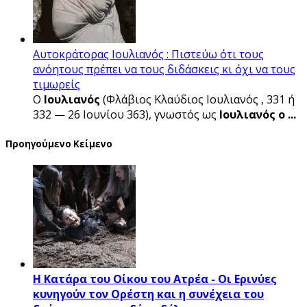
Αυτοκράτορας Ιουλιανός : Πιστεύω ότι τους
ανόητους πρέπει να τους διδάσκεις κι όχι να τους
τιμωρείς
Ο
Ιουλιανός
(Φλάβιος Κλαύδιος Ιουλιανός , 331 ή
332 — 26 Ιουνίου 363), γνωστός ως
Ιουλιανός ο ...
Προηγούμενο Κείμενο
Η Κατάρα του Οίκου του Ατρέα - Οι Ερινύες
κυνηγούν τον Ορέστη και η συνέχεια του