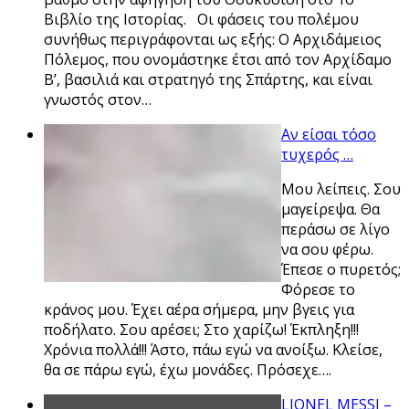
Βιβλίο της Ιστορίας. Οι φάσεις του πολέμου
συνήθως περιγράφονται ως εξής: Ο Αρχιδάμειος
Πόλεμος, που ονομάστηκε έτσι από τον Αρχίδαμο
Β’, βασιλιά και στρατηγό της Σπάρτης, και είναι
γνωστός στον…
Αν είσαι τόσο
τυχερός …
Μου λείπεις. Σου
μαγείρεψα. Θα
περάσω σε λίγο
να σου φέρω.
Έπεσε ο πυρετός;
Φόρεσε το
κράνος μου. Έχει αέρα σήμερα, μην βγεις για
ποδήλατο. Σου αρέσει; Στο χαρίζω! Έκπληξη!!!
Χρόνια πολλά!!! Άστο, πάω εγώ να ανοίξω. Κλείσε,
θα σε πάρω εγώ, έχω μονάδες. Πρόσεχε….
LIONEL MESSI –