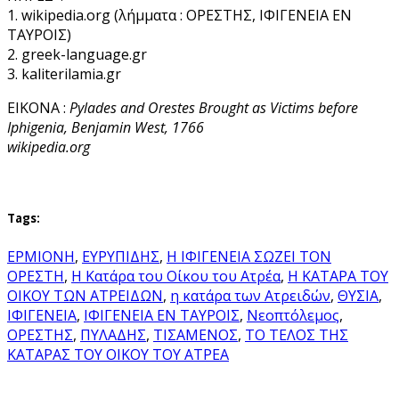
1. wikipedia.org (λήμματα : ΟΡΕΣΤΗΣ, ΙΦΙΓΕΝΕΙΑ ΕΝ
ΤΑΥΡΟΙΣ)
2. greek-language.gr
3. kaliterilamia.gr
EIKONA :
Pylades and Orestes Brought as Victims before
Iphigenia, Benjamin West, 1766
wikipedia.org
Tags:
ΕΡΜΙΟΝΗ
,
ΕΥΡΥΠΙΔΗΣ
,
Η ΙΦΙΓΕΝΕΙΑ ΣΩΖΕΙ ΤΟΝ
ΟΡΕΣΤΗ
,
Η Κατάρα του Οίκου του Ατρέα
,
Η ΚΑΤΑΡΑ ΤΟΥ
ΟΙΚΟΥ ΤΩΝ ΑΤΡΕΙΔΩΝ
,
η κατάρα των Ατρειδών
,
ΘΥΣΙΑ
,
ΙΦΙΓΕΝΕΙΑ
,
ΙΦΙΓΕΝΕΙΑ ΕΝ ΤΑΥΡΟΙΣ
,
Νεοπτόλεμος
,
ΟΡΕΣΤΗΣ
,
ΠΥΛΑΔΗΣ
,
ΤΙΣΑΜΕΝΟΣ
,
ΤΟ ΤΕΛΟΣ ΤΗΣ
ΚΑΤΑΡΑΣ ΤΟΥ ΟΙΚΟΥ ΤΟΥ ΑΤΡΕΑ