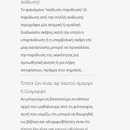
ανάλυση)
Το φαινόμενο “ανάλυση-παράλυση” (ή
παράλυση από την πολλή ανάλυση)
περιγράφει μία ατομική ή ομαδική
διαδικασία σκέψης κατά την οποία η
υπερανάλυση ή η υπερβολική σκέψη επί
μίας κατάστασης μπορεί να προκαλέσει
την παράλυση της ικανότητας για
προωθητική κίνηση ή για λήψη
αποφάσεων, πράγμα που σημαίνει…
Τίποτε δεν είναι αφ’ εαυτού όμορφο
ή δύσμορφο
Αν μπορούμε να βασιστούμε σε κάποια
αρχή που μαθαίνουμε από τη φιλοσοφία,
αυτή που νομίζω ότι μπορεί να θεωρηθεί
ως βέβαιη και αδιαμφισβήτητη είναι ότι
τίποτε δεν είναι αφ’ εαυτού αξιόλογο ή