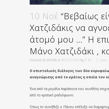
10 Νοέ
“Βεβαίως εί
Χατζιδάκις να αγνο
άτομό μου …” Η επ
Μάνο Χατζιδάκι , κ
Posted at 09:50h
in
ΦΙΛΟΣΟΦΙΑ
by
E M
3
Likes
Ο επιστολικός διάλογος των δύο κορυφαίω
αναγνώρισης από το κράτος η οποία τον ο
Ένα από τα μεγάλα παράπονα του συνθέτη-στιχο
από το κρατικό ραδιόφωνο.
Όπως το συνήθιζε ο Πάνου επέλεξε να διαμαρτυρ