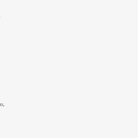
α
ει,