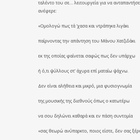
ταλέντο του σε… λειτουργεία για να ανταπαντήσει
ανέφερε:
«Ομολογώ πως τά ’χασα και ντράπηκα λιγάκι
παίρνοντας την απάντηση του Μάνου Χατζιδάκι
εκ της οποίας φαίνεται σαφώς πως δεν υπάρχω
ή ό,τι ψύλλους στ’ άχυρα επί ματαίω ψάχνω.
Δεν είναι αλήθεια και μικρό, μια φυσιογνωμία
της μουσικής της διεθνούς όπως o κατωτέρω
να σου δηλώνει καθαρά και εν πάση συντομία
«σας θεωρώ ανύπαρκτο, ποιος είστε, δεν σας ξέ