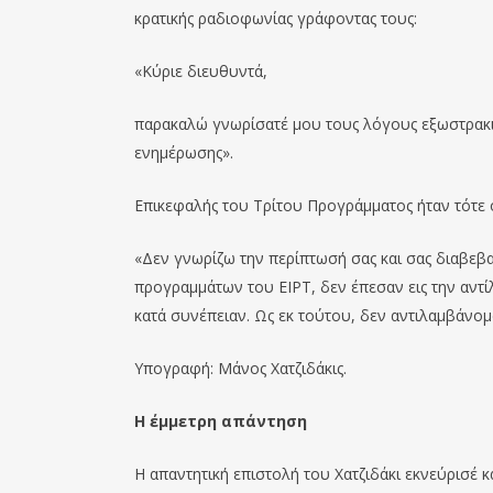
κρατικής ραδιοφωνίας γράφοντας τους:
«Κύριε διευθυντά,
παρακαλώ γνωρίσατέ μου τους λόγους εξωστρακισ
ενημέρωσης».
Επικεφαλής του Τρίτου Προγράμματος ήταν τότε 
«Δεν γνωρίζω την περίπτωσή σας και σας διαβεβα
προγραμμάτων του ΕΙΡΤ, δεν έπεσαν εις την αντί
κατά συνέπειαν. Ως εκ τούτου, δεν αντιλαμβάνομα
Υπογραφή: Μάνος Χατζιδάκις.
Η έμμετρη απάντηση
Η απαντητική επιστολή του Χατζιδάκι εκνεύρισέ 