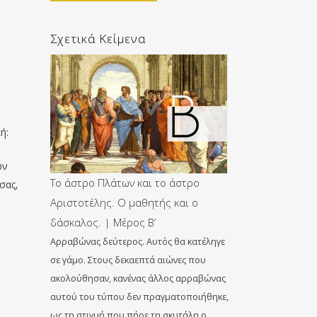
Σχετικά Κείμενα
ή:
ων
Το άστρο Πλάτων και το άστρο
σας,
Αριστοτέλης. Ο μαθητής και ο
δάσκαλος. | Μέρος Β’
Αρραβώνας δεύτερος. Αυτός θα κατέληγε
σε γάμο. Στους δεκαεπτά αιώνες που
ακολούθησαν, κανένας άλλος αρραβώνας
αυτού του τύπου δεν πραγματοποιήθηκε,
ως τη στιγμή που πήρε τη σκυτάλη ο