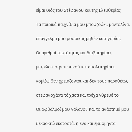
είμαι υιός του Στέφανου και της Ελευθερίας.
Τα παιδικά παιχνίδια μου μπουζούκι, μαντολίνα,
επάγγελμά μου μουσικός μηδέν κατηγορίας.
Οι αριθμοί ταυτότητας και διαβατηρίου,
μητρώου στρατιωτικού και απολυτηρίου,
νομίζω δεν χρειάζονται και δεν τους παραθέτω,
στεφανοχάρτι τό’χασα και τρέχα γύρευέ το.
Οι οφθαλμοί μου γαλανοί. Και το ανάστημά μου
δεκαοκτώ εκατοστά, ή ένα και εβδομήντα.