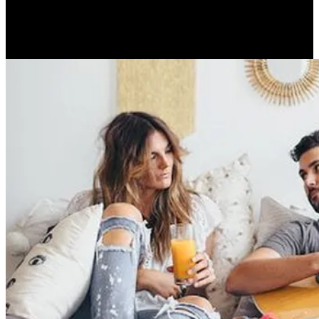
αυτό. (JORGE BUCAY) |
Μέρος Β’