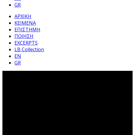
GR
ΑΡΧΙΚΗ
ΚΕΙΜΕΝΑ
ΕΠΙΣΤΗΜΗ
ΠΟΙΗΣΗ
EXCERPTS
LB Collection
EN
GR
Είμαι ερωτευμένος και
αγαπώ. Πόσο δύσκολο
είναι να μιλήσει κανείς γι’