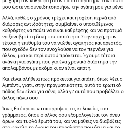
με χάρη τον καθρέφτη στον οποίο παρατηρώ τον εαυτό
μου ώστε να συνειδητοποιήσω την αγάπη μου για μένα.
Αλλά, καθώς ο χρόνος τρέχει και η σχέση περνά από
διάφορες αντιξοότητες, συμβαίνει ο υποτιθέμενος
καθρέφτης να παύει να είναι καθρέφτης και να προτιμά
να ξαναβρεί τη δική του ταυτότητα. Στην αρχή, ήταν
τέτοια η επιθυμία του να νιώθει αγαπητός και αρεστός,
που σχεδόν δεν τον ενοχλούσε να τον περνάνε για
άλλον, μια και περί αυτού πρόκειται. Έχουμε τέτοια
ανάγκη για αγάπη, που για ένα χρονικό διάστημα την
απολαμβάνουμε ακόμα κι αν είναι απάτη.
Και είναι αλήθεια πως πρόκειται για απάτη, όπως λέει ο
Αμπάντι, γιατί, στην πραγματικότητα, αυτό το ερωτικό
πάθος δεν είναι για σένα, αλλά γι’ αυτά που προβάλλει ο
άλλος πάνω σου.
Ίσως θα έπρεπε να απορρίψεις τις κολακείες του
γράμματος, όπου ο άλλος σου εξομολογείται τον άνευ
όρων και τυφλό έρωτά του, και να μάθεις να διαβάζεις
στο φάκελο το όνομα του παραλήπτη που δεν είναι το