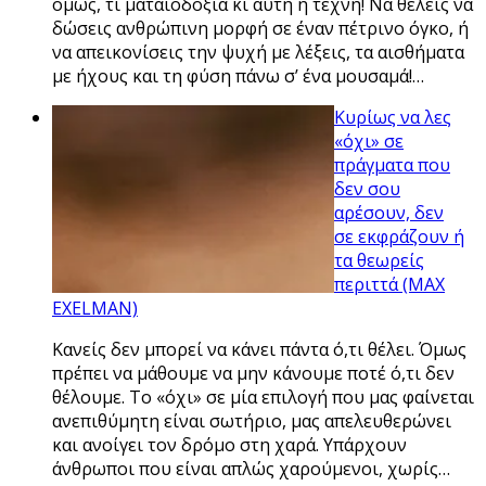
όμως, τι ματαιοδοξία κι αυτή η τέχνη! Να θέλεις να
δώσεις ανθρώπινη μορφή σε έναν πέτρινο όγκο, ή
να απεικονίσεις την ψυχή με λέξεις, τα αισθήματα
με ήχους και τη φύση πάνω σ’ ένα μουσαμά!…
Κυρίως να λες
«όχι» σε
πράγματα που
δεν σου
αρέσουν, δεν
σε εκφράζουν ή
τα θεωρείς
περιττά (MAX
EXELMAN)
Κανείς δεν μπορεί να κάνει πάντα ό,τι θέλει. Όμως
πρέπει να μάθουμε να μην κάνουμε ποτέ ό,τι δεν
θέλουμε. Το «όχι» σε μία επιλογή που μας φαίνεται
ανεπιθύμητη είναι σωτήριο, μας απελευθερώνει
και ανοίγει τον δρόμο στη χαρά. Υπάρχουν
άνθρωποι που είναι απλώς χαρούμενοι, χωρίς…